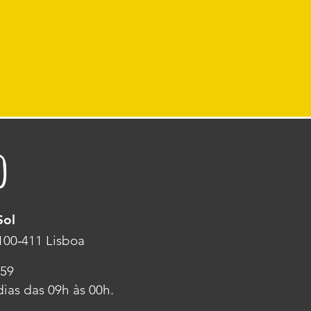
o
Sol
1100‑411 Lisboa
859
ias das 09h às 00h.