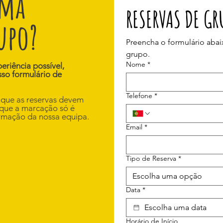
uma
RESERVAS DE GR
rupo?
Preencha o formulário abaixo
grupo. 
Nome
*
eriência possível,
so formulário de
Telefone
*
 que as reservas devem
 que a marcação só é
irmação da nossa equipa.
Email
*
Tipo de Reserva
*
Escolha uma opção
Data
*
Horário de Início